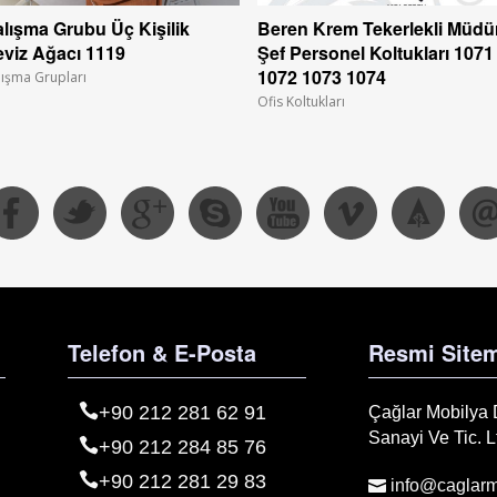
lışma Grubu Üç Kişilik
Beren Krem Tekerlekli Müdü
viz Ağacı 1119
Şef Personel Koltukları 1071
1072 1073 1074
lışma Grupları
Ofis Koltukları
Telefon & E-Posta
Resmi Sitem
+90 212 281 62 91
Çağlar Mobilya
Sanayi Ve Tic. Lt
+90 212 284 85 76
+90 212 281 29 83
info@caglarm