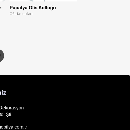
r
Papatya Ofis Koltuğu
Ofis Koltukları
iz
 Dekorasyon
d. Şti.
obilya.com.tr