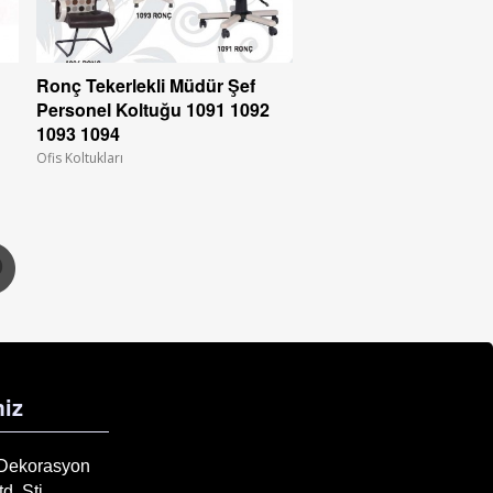
Ronç Tekerlekli Müdür Şef
Personel Koltuğu 1091 1092
1093 1094
Ofis Koltukları
iz
 Dekorasyon
d. Şti.