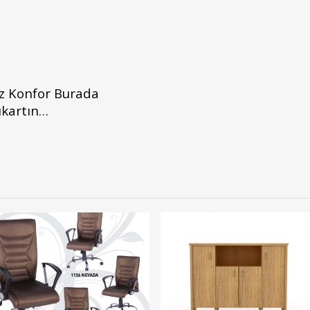
ız Konfor Burada
ıkartın…