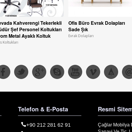
vada Kahverengi Tekerlekli
Ofis Büro Evrak Dolapları
dür Şef Personel Koltukları
Sade Şık
om Metal Ayaklı Koltuk
Evrak Dolapları
s Koltukları
Telefon & E-Posta
Resmi Sitem
+90 212 281 62 91
Çağlar Mobilya
Sanayi Ve Tic. Lt