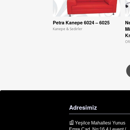
Petra Kanepe 6024 – 6025
Ne
Mü
Kanepe & Sedirler
Kr
Ofi
Adresimiz
Yeşilce Mahallesi Yunus
Emre Cad. No:16 4.Levent /