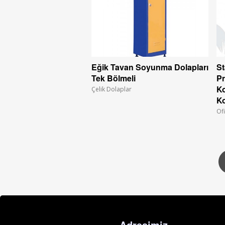
Eğik Tavan Soyunma Dolapları
St
Tek Bölmeli
Pr
Ko
Çelik Dolaplar
Ko
Ofi
Adresimiz