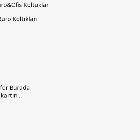
üro&Ofis Koltuklar
Büro Koltıkları
nfor Burada
ıkartın…