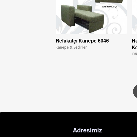
Refakatçı Kanepe 6046
Na
Ko
Kanepe & Sedirler
Ofi
Adresimiz