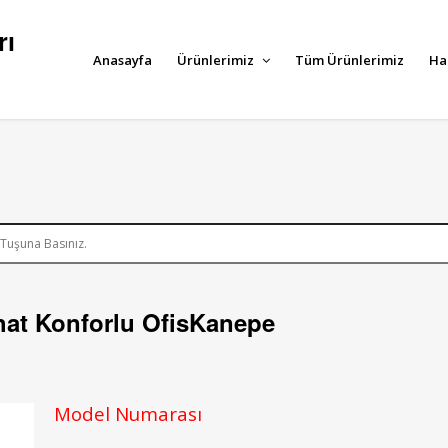
rı
Anasayfa
Ürünlerimiz
Tüm Ürünlerimiz
Ha
hat Konforlu OfisKanepe
Model Numarası