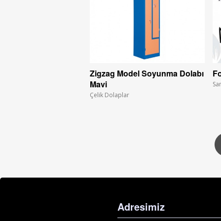
Zigzag Model Soyunma Dolabı
Fo
Mavi
Sa
Çelik Dolaplar
Adresimiz