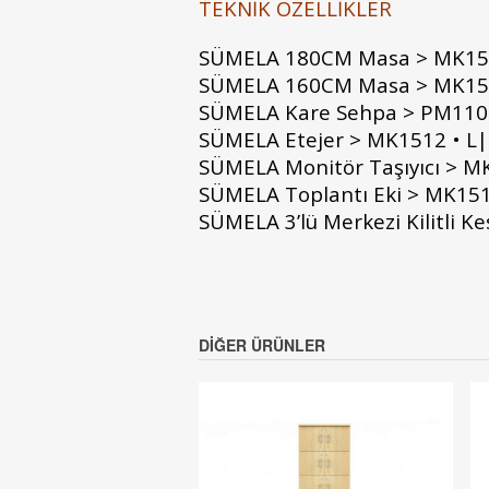
TEKNİK ÖZELLİKLER
SÜMELA 180CM Masa > MK150
SÜMELA 160CM Masa > MK150
SÜMELA Kare Sehpa > PM110
SÜMELA Etejer > MK1512 • L
SÜMELA Monitör Taşıyıcı > M
SÜMELA Toplantı Eki > MK15
SÜMELA 3’lü Merkezi Kilitli 
DIĞER ÜRÜNLER