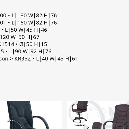
0 • L|180 W|82 H|76
1 • L|160 W|82 H|76
 • L|50 W|45 H|46
|120 W|50 H|67
K1514 • Ø|50 H|15
15 • L|90 W|92 H|76
Keson > KR352 • L|40 W|45 H|61