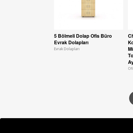
5 Bölmeli Dolap Ofis Büro
Ch
Evrak Dolapları
Ko
Mü
Evrak Dolapları
To
Ay
Ofi