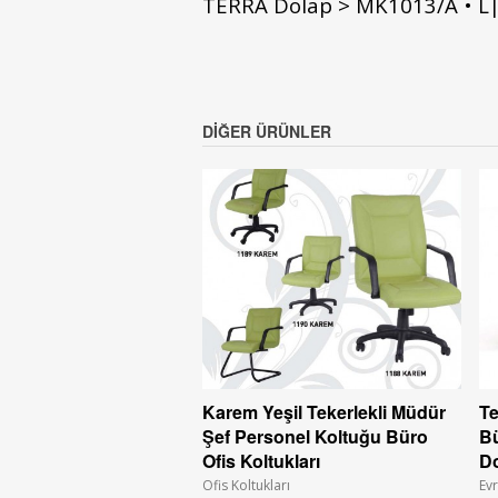
TERRA Dolap > MK1013/A • L
DIĞER ÜRÜNLER
Karem Yeşil Tekerlekli Müdür
Te
Şef Personel Koltuğu Büro
Bü
Ofis Koltukları
Do
Ofis Koltukları
Ev