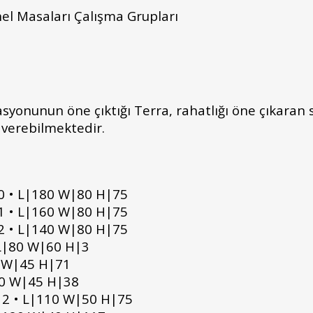
el Masaları Çalışma Grupları
onunun öne çıktığı Terra, rahatlığı öne çıkaran s
 verebilmektedir.
 • L|180 W|80 H|75
 • L|160 W|80 H|75
 • L|140 W|80 H|75
L|80 W|60 H|3
 W|45 H|71
50 W|45 H|38
12 • L|110 W|50 H|75