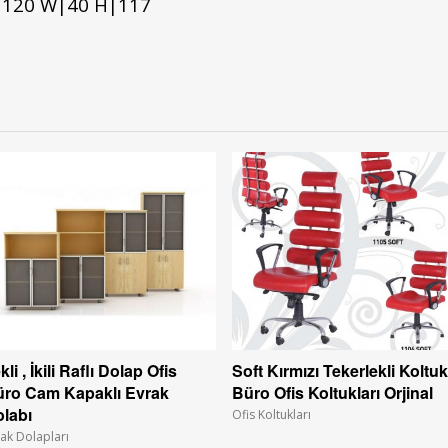
|120 W|40 H|117
kli , İkili Raflı Dolap Ofis
Soft Kırmızı Tekerlekli Koltuk
ro Cam Kapaklı Evrak
Büro Ofis Koltukları Orjinal
labı
Ofis Koltukları
rak Dolapları